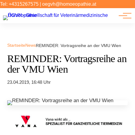
Forschung
Tel: +4315267575
|
oegvh@homoeopathie.at
Tierarzt-Suche
News
Links
Startseite
News
REMINDER: Vortragsreihe an der VMU Wien
REMINDER: Vortragsreihe an
der VMU Wien
23.04.2019, 16:48 Uhr