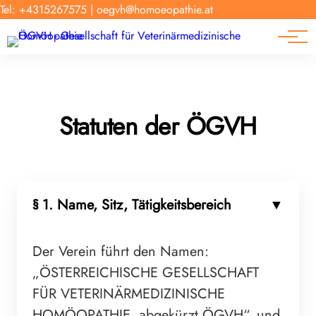
Forschung
Tel: +4315267575
|
oegvh@homoeopathie.at
Tierarzt-Suche
News
Links
Statuten der ÖGVH
§ 1. Name, Sitz, Tätigkeitsbereich
Der Verein führt den Namen:
„ÖSTERREICHISCHE GESELLSCHAFT
FÜR VETERINÄRMEDIZINISCHE
HOMÖOPATHIE, abgekürzt ÖGVH“, und