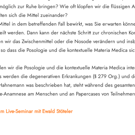
e möglich zur Ruhe bringen? Wie oft klopfen wir die flüssigen 
ten sich die Mittel zueinander?
Mittel in dem betreffenden Fall bewirkt, was Sie erwarten k
eilt werden. Dann kann der nächste Schritt zur chronischen K
en wir das Zwischenmittel oder die Nosode verändern und i
 so dass die Posologie und die kontextuelle Materia Medica 
n wir die Posologie und die kontextuelle Materia Medica inte
s werden die degenerativen Erkrankungen (§ 279 Org.) und de
o Hahnemann was beschrieben hat, steht während des gesamten
ive-Anamnese am Menschen und an Papercases von Teilnehmern
 Live-Seminar mit Ewald Stöteler