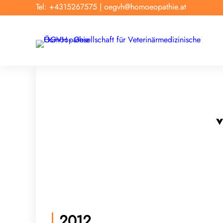
Tel: +4315267575
|
oegvh@homoeopathie.at
2012