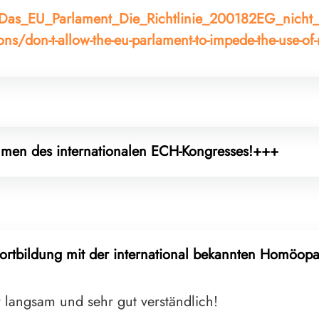
on/Das_EU_Parlament_Die_Richtlinie_200182EG_nich
ns/don-t-allow-the-eu-parlament-to-impede-the-use-of
en des internationalen ECH-Kongresses!+++
ortbildung mit der international bekannten Homöopa
er langsam und sehr gut verständlich!