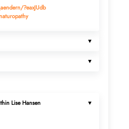
t_aendern/?eaxJUdb
-naturopathy
thin Lise Hansen