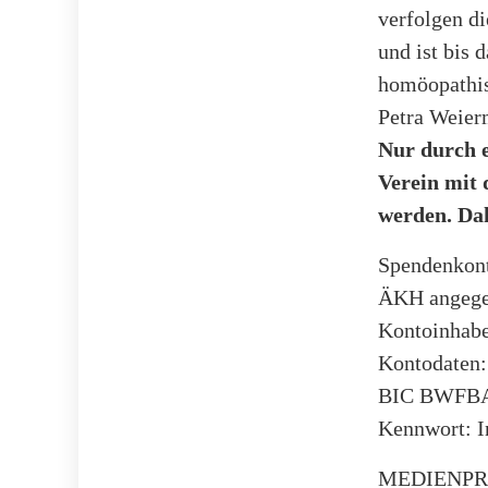
verfolgen di
und ist bis 
homöopathisc
Petra Weier
Nur durch e
Verein mit 
werden. Da
Spendenkont
ÄKH angege
Kontoinhab
Kontodaten
BIC BWFB
Kennwort: I
MEDIENPR