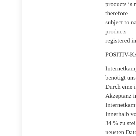
products is 
therefore
subject to n
products
registered i
POSITIV-KA
Internetkam
benötigt uns
Durch eine 
Akzeptanz im
Internetka
Innerhalb v
34 % zu ste
neusten Date