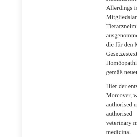
Allerdings i
Mitgliedslan
Tierarzneim
ausgenommen
die für den
Gesetzestex
Homöopathie
gemäß neuer
Hier der ent
Moreover, w
authorised u
authorised
veterinary m
medicinal