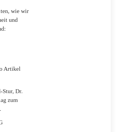
ten, wie wir
heit und
nd:
o Artikel
-Stur, Dr.
rlag zum
.
G