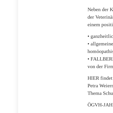
Neben der K
der Veterinä
einem posit
• ganzheitl
• allgemeine
homöopathi
• FALLBERIC
von der Firm
HIER findet 
Petra Weier
Thema Schul
ÖGVH-JA