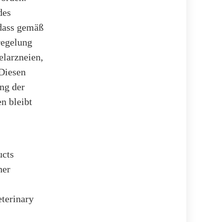
des
 dass gemäß
regelung
larzneien,
 Diesen
ng der
n bleibt
ucts
her
eterinary