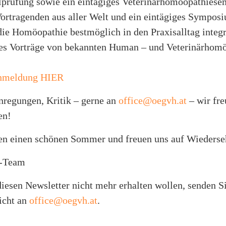
lprüfung sowie ein eintägiges Veterinärhomöopathiese
ortragenden aus aller Welt und ein eintägiges Sympo
ie Homöopathie bestmöglich in den Praxisalltag integr
es Vorträge von bekannten Human – und Veterinärhom
Anmeldung HIER
regungen, Kritik – gerne an
office@oegvh.at
– wir fre
en!
n einen schönen Sommer und freuen uns auf Wiederseh
-Team
diesen Newsletter nicht mehr erhalten wollen, senden Si
icht an
office@oegvh.at
.