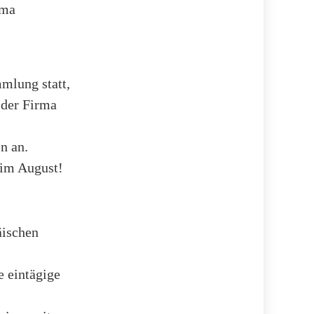
ema
mlung statt,
 der Firma
n an.
 im August!
äischen
e eintägige