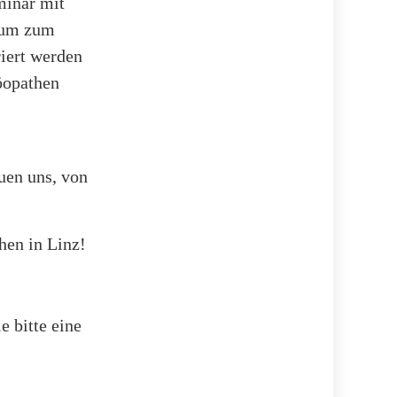
minar mit
sium zum
iert werden
öopathen
uen uns, von
en in Linz!
e bitte eine