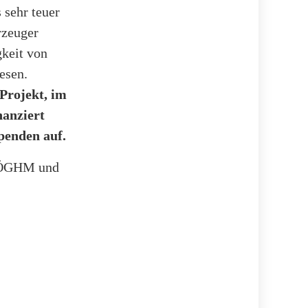
 sehr teuer
rzeuger
gkeit von
esen.
 Projekt, im
nanziert
enden auf.
n ÖGHM und