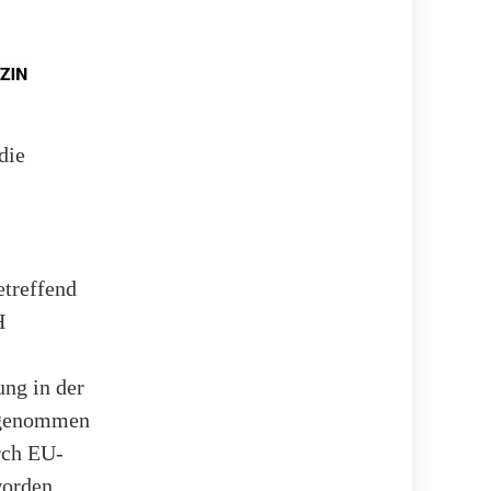
die
etreffend
H
ung in der
angenommen
rch EU-
orden.