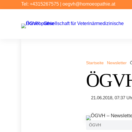
Tel: +4315267575
|
oegvh@homoeopathie.at
Startseite
Newsletter
ÖGVH 
21.06.2018, 07:37 Uh
ÖGVH