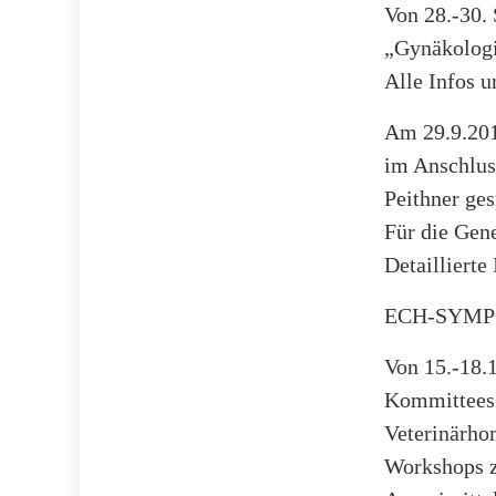
Von 28.-30.
„Gynäkologie
Alle Infos 
Am 29.9.201
im Anschlus
Peithner ges
Für die Gen
Detailliert
ECH-SYMP
Von 15.-18.
Kommittees 
Veterinärhom
Workshops z