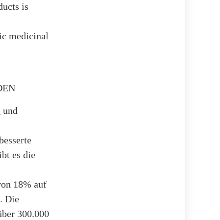
ducts is
hic medicinal
NDEN
g und
besserte
bt es die
 von 18% auf
. Die
 über 300.000