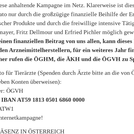
ese anhaltende Kampagne im Netz. Klarerweise ist dies
dato nur durch die großzügige finanzielle Beihilfe der E
her Produkte und durch die freiwillige intensive Täti
mayer, Fritz Dellmour und Erfried Pichler möglich gew
inen finanziellen Beitrag von uns allen, kann dieses
den Arzneimittelherstellern, für ein weiteres Jahr fi
her rufen die ÖGHM, die ÄKH und die ÖGVH zu Sp
o für Tierärzte (Spenden durch Ärzte bitte an die vo
ben Konten überweisen):
er: ÖGVH
:
IBAN AT59 1813 0501 6860 0000
ATW1
nternetkampagne!
ÄSENZ IN ÖSTERREICH