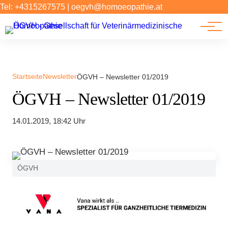
Forschung
Tel: +4315267575
|
oegvh@homoeopathie.at
Tierarzt-Suche
News
Links
Startseite
Newsletter
ÖGVH – Newsletter 01/2019
ÖGVH – Newsletter 01/2019
14.01.2019, 18:42 Uhr
ÖGVH