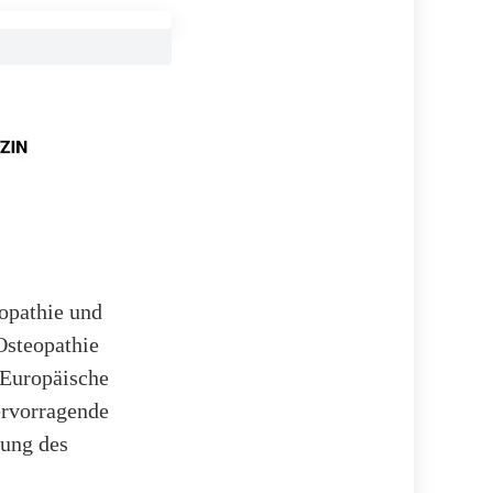
öopathie und
Osteopathie
e Europäische
ervorragende
ung des