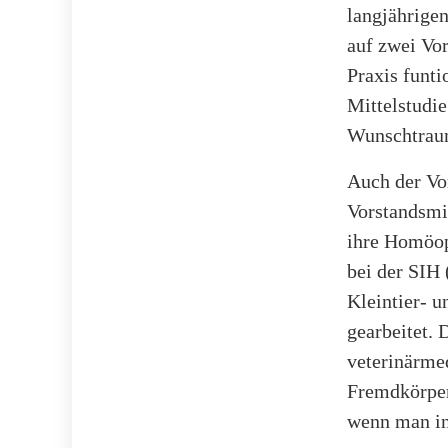
langjährigen
auf zwei Vor
Praxis funti
Mittelstudie
Wunschtraum
Auch der Vo
Vorstandsmit
ihre Homöop
bei der SIH
Kleintier- u
gearbeitet.
veterinärmed
Fremdkörpern
wenn man in