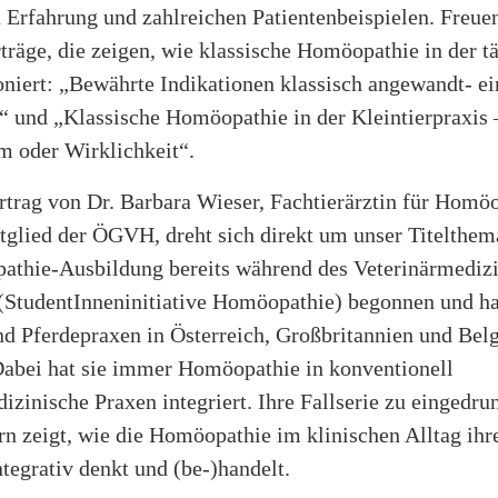
 Erfahrung und zahlreichen Patientenbeispielen. Freuen
träge, die zeigen, wie klassische Homöopathie in der t
oniert: „Bewährte Indikationen klassisch angewandt- ei
“ und „Klassische Homöopathie in der Kleintierpraxis 
 oder Wirklichkeit“.
rtrag von Dr. Barbara Wieser, Fachtierärztin für Homö
glied der ÖGVH, dreht sich direkt um unser Titelthema
athie-Ausbildung bereits während des Veterinärmediz
 (StudentInneninitiative Homöopathie) begonnen und ha
nd Pferdepraxen in Österreich, Großbritannien und Bel
 Dabei hat sie immer Homöopathie in konventionell
izinische Praxen integriert. Ihre Fallserie zu eingedr
 zeigt, wie die Homöopathie im klinischen Alltag ihre
tegrativ denkt und (be-)handelt.