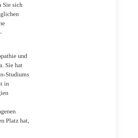
 Sie sich
äglichen
ne
–
opathie und
. Sie hat
in-Studiums
t in
gien
ungenen
n Platz hat,