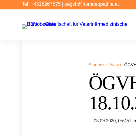
Tel: +4315267575
|
oegvh@homoeopathie.at
Startseite
News
ÖGVH 
ÖGVH 
18.10
08.09.2020, 05:45 Uh