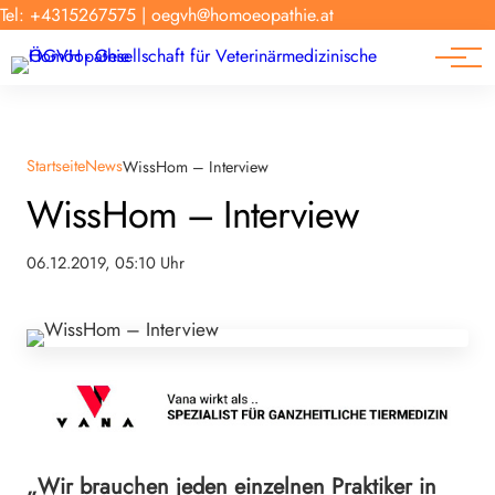
Forschung
Tel: +4315267575
|
oegvh@homoeopathie.at
Tierarzt-Suche
News
Links
Startseite
News
WissHom – Interview
WissHom – Interview
06.12.2019, 05:10 Uhr
„Wir brauchen jeden einzelnen Praktiker in