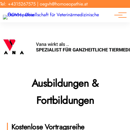
Forschung
Tel: +4315267575
|
oegvh@homoeopathie.at
Tierarzt-Suche
News
Links
Ausbildungen &
Fortbildungen
Kostenlose Vortragsreihe