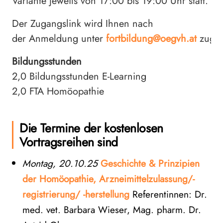
Variante jeweils von 17:00 bis 19:00 Uhr statt.
Der Zugangslink wird Ihnen nach
der Anmeldung unter
fortbildung@oegvh.at
zuges
Bildungsstunden
2,0 Bildungsstunden E-Learning
2,0 FTA Homöopathie
Die Termine der kostenlosen
Vortragsreihen sind
Montag, 20.10.25
Geschichte & Prinzipien
der Homöopathie, Arzneimittelzulassung/-
registrierung/ -herstellung
Referentinnen: Dr.
med. vet. Barbara Wieser, Mag. pharm. Dr.