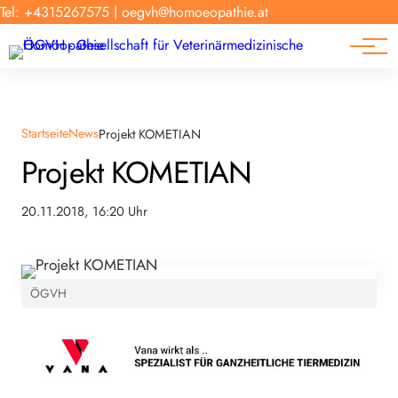
Forschung
Tel: +4315267575
|
oegvh@homoeopathie.at
Tierarzt-Suche
News
Links
Startseite
News
Projekt KOMETIAN
Projekt KOMETIAN
20.11.2018, 16:20 Uhr
ÖGVH