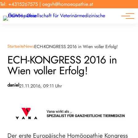
Forschung
Tel: +4315267575
|
oegvh@homoeopathie.at
Tierarzt-Suche
News
Links
Startseite
News
ECH-KONGRESS 2016 in Wien voller Erfolg!
ECH-KONGRESS 2016 in
Wien voller Erfolg!
daniel
21.11.2016, 09:11 Uhr
Der erste Europäische Homöopathie Kongress