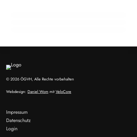
Mineralstoffe?
Zeitgemäße Entwurmung Zeitgemäße
Präsidentschaft
Entwurmung ist mehr als selektiv
NEWS
NEWS
NEWS
© 2026 ÖGVH, Alle Rechte vorbehalten
Webdesign:
Daniel Wom
mit
VeloCore
Impressum
Datenschutz
Login