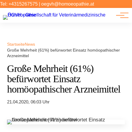
Forschung
Tel: +4315267575
|
oegvh@homoeopathie.at
Tierarzt-Suche
News
Links
Startseite
News
Große Mehrheit (61%) befürwortet Einsatz homöopathischer
Arzneimittel
Große Mehrheit (61%)
befürwortet Einsatz
homöopathischer Arzneimittel
21.04.2020, 06:03 Uhr