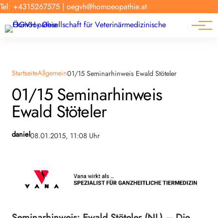
Forschung
Tel: +4315267575
|
oegvh@homoeopathie.at
Tierarzt-Suche
News
Links
Startseite
Allgemein
01/15 Seminarhinweis Ewald Stöteler
01/15 Seminarhinweis
Ewald Stöteler
daniel
08.01.2015, 11:08 Uhr
Seminarhinweis: Ewald Stöteler (NL) – Die