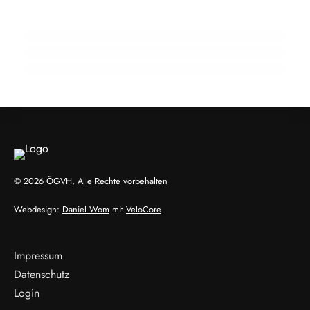
HRI-Clip: Homöopathie ist mehr als ein
Anmeldung zur Jahrestagung 2022
Antibiotikaresistenzproblematik – ein
Placebo
Überblick”
ALLGEMEIN
ALLGEMEIN
ALLGEMEIN
© 2026 ÖGVH, Alle Rechte vorbehalten
Webdesign:
Daniel Wom
mit
VeloCore
Impressum
Datenschutz
Login