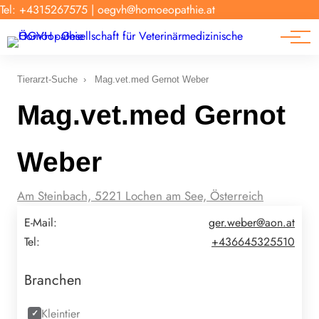
Forschung
Tel: +4315267575
|
oegvh@homoeopathie.at
Tierarzt-Suche
News
Links
Tierarzt-Suche
›
Mag.vet.med Gernot Weber
Mag.vet.med Gernot
Weber
Am Steinbach, 5221 Lochen am See, Österreich
E-Mail:
ger.weber@aon.at
Tel:
+436645325510
Branchen
Kleintier