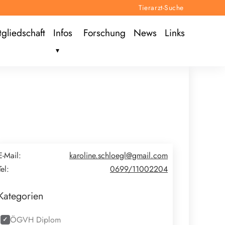
Tierarzt-Suche
tgliedschaft
Infos
Forschung
News
Links
E-Mail:
karoline.schloegl@gmail.com
Tel:
0699/11002204
Kategorien
ÖGVH Diplom