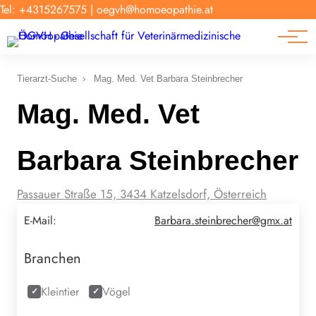
Forschung
Tel: +4315267575
|
oegvh@homoeopathie.at
Tierarzt-Suche
News
Links
Tierarzt-Suche
›
Mag. Med. Vet Barbara Steinbrecher
Mag. Med. Vet
Barbara Steinbrecher
Passauer Straße 15, 3434 Katzelsdorf, Österreich
E-Mail:
Barbara.steinbrecher@gmx.at
Branchen
Kleintier
Vögel