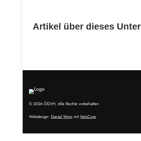
Artikel über dieses Unt
© 2026 ÖGVH, Alle Rechte vorbehalten
Webdesign:
Daniel Wom
mit
VeloCore