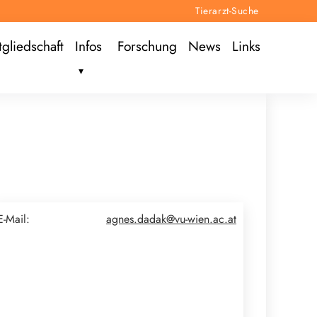
Tierarzt-Suche
tgliedschaft
Infos
Forschung
News
Links
E-Mail:
agnes.dadak@vu-wien.ac.at