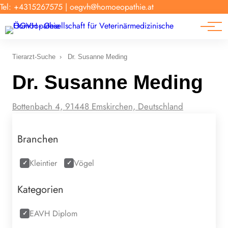
Forschung
Tel: +4315267575
|
oegvh@homoeopathie.at
Tierarzt-Suche
News
Links
Tierarzt-Suche
›
Dr. Susanne Meding
Dr. Susanne Meding
Bottenbach 4, 91448 Emskirchen, Deutschland
Branchen
Kleintier
Vögel
Kategorien
EAVH Diplom