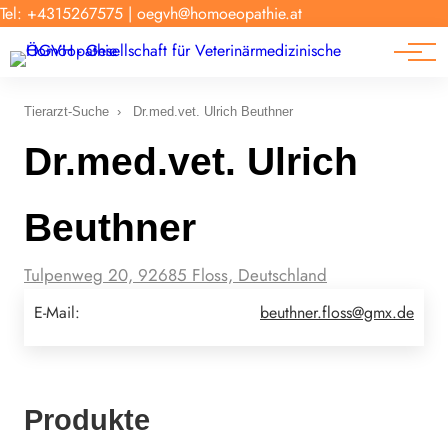
Forschung
Tel: +4315267575
|
oegvh@homoeopathie.at
Tierarzt-Suche
News
Links
Tierarzt-Suche
›
Dr.med.vet. Ulrich Beuthner
Dr.med.vet. Ulrich
Beuthner
Tulpenweg 20, 92685 Floss, Deutschland
E-Mail:
beuthner.floss@gmx.de
Produkte