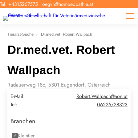
Forschung
Tel: +4315267575
|
oegvh@homoeopathie.at
Tierarzt-Suche
News
Links
Tierarzt-Suche
›
Dr.med.vet. Robert Wallpach
Dr.med.vet. Robert
Wallpach
Radauerweg 18c, 5301 Eugendorf, Österreich
E-Mail:
Robert.Wallpach@aon.at
Tel:
06225/28323
Branchen
Kleintier