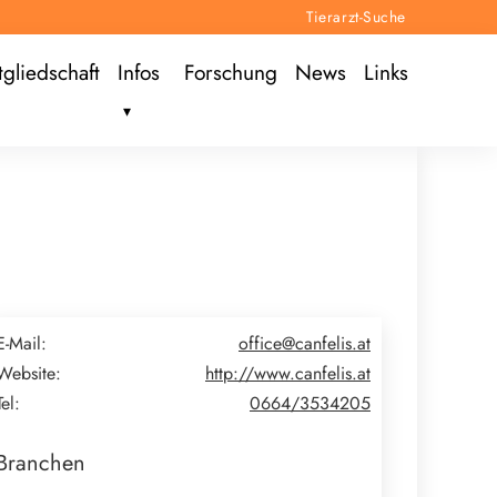
Tierarzt-Suche
tgliedschaft
Infos
Forschung
News
Links
E-Mail:
office@canfelis.at
Website:
http://www.canfelis.at
Tel:
0664/3534205
Branchen