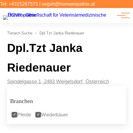
Forschung
Tel: +4315267575
|
oegvh@homoeopathie.at
Tierarzt-Suche
News
Tierarzt-Suche
›
Dpl.Tzt Janka Riedenauer
Links
Dpl.Tzt Janka
Riedenauer
Spindelgasse 1, 2483 Weigelsdorf, Österreich
Branchen
Pferde
Wiederkäuer