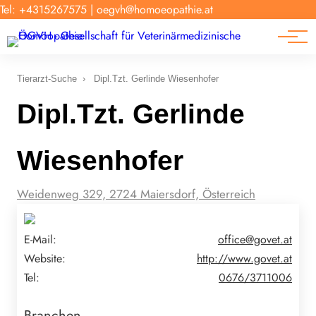
Forschung
Tel: +4315267575
|
oegvh@homoeopathie.at
Tierarzt-Suche
News
Links
Tierarzt-Suche
›
Dipl.Tzt. Gerlinde Wiesenhofer
Dipl.Tzt. Gerlinde
Wiesenhofer
Weidenweg 329, 2724 Maiersdorf, Österreich
E-Mail:
office@govet.at
Website:
http://www.govet.at
Tel:
0676/3711006
Branchen