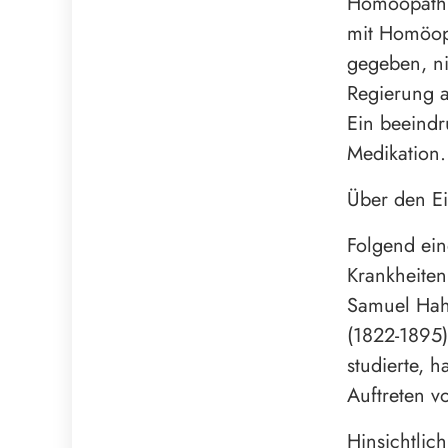
Homöopathi
mit Homöopa
gegeben, ni
Regierung a
Ein beeindr
Medikation.
Über den E
Folgend ein
Krankheiten
Samuel Hahn
(1822-1895)
studierte, 
Auftreten v
Hinsichtlic