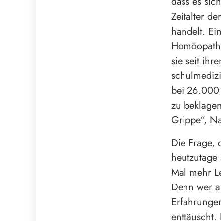
dass es sic
Zeitalter de
handelt. Ei
Homöopathie
sie seit ih
schulmediz
bei 26.000
zu beklage
Grippe“, N
Die Frage, 
heutzutage 
Mal mehr Le
Denn wer an
Erfahrungen
enttäuscht