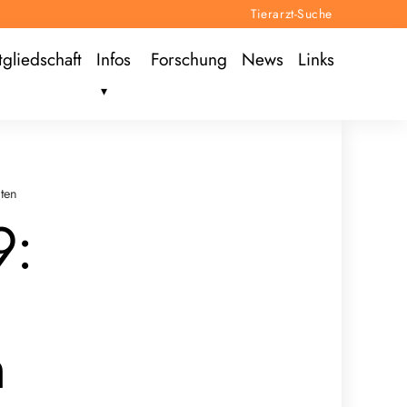
Tierarzt-Suche
tgliedschaft
Infos
Forschung
News
Links
ten
9:
n