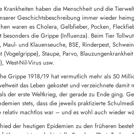
 Krankheiten haben die Menschheit und die Tierwelt
nserer Geschichtsbeschreibung immer wieder heimg
en waren es Cholera, Gelbfieber, Pocken, Fleckfieb
t besonders die Grippe (Influenza). Beim Tier Tollwut
, Maul- und Klauenseuche, BSE, Rinderpest, Schwein
t (Vogelgrippe), Staupe, Parvo, Blauzungenkrankheit
), West-Nil-Virus usw.
he Grippe 1918/19 hat vermutlich mehr als 50 Mill
ltweit das Leben gekostet und verzeichnete damit 
als der erste Weltkrieg, der gerade zu Ende ging. 
demien stets, dass die jeweils praktizierte Schulmedi
e relativ machtlos war – und es wohl auch wieder wä
hied der heutigen Epidemien zu den früheren besteh