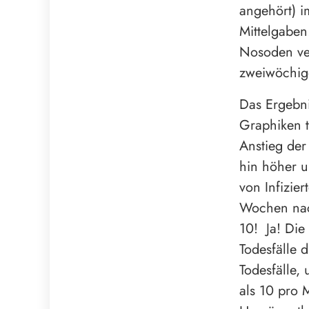
angehört) i
Mittelgaben
Nosoden ver
zweiwöchig
Das Ergebni
Graphiken t
Anstieg der
hin höher 
von Infizie
Wochen nac
10! Ja! Die
Todesfälle 
Todesfälle,
als 10 pro 