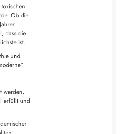
 toxischen
rde. Ob die
Jahren
l, dass die
chste ist.
thie und
„moderne“
rt werden,
 erfüllt und
idemischer
llten