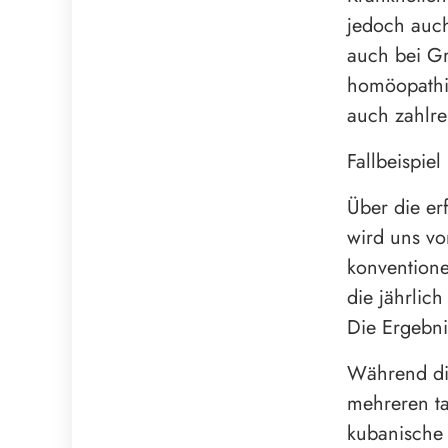
jedoch auch
auch bei Gr
homöopathis
auch zahlre
Fallbeispiel
Über die er
wird uns vo
konventione
die jährlic
Die Ergebn
Während die
mehreren ta
kubanische 