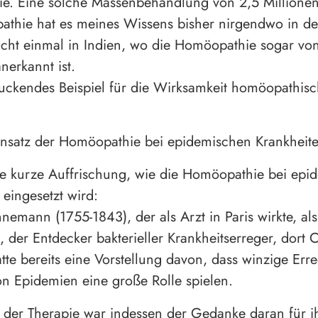
e. Eine solche Massenbehandlung von 2,5 Million
thie hat es meines Wissens bisher nirgendwo in de
cht einmal in Indien, wo die Homöopathie sogar vo
nerkannt ist.
uckendes Beispiel für die Wirksamkeit homöopathisc
insatz der Homöopathie bei epidemischen Krankheit
e kurze Auffrischung, wie die Homöopathie bei epi
 eingesetzt wird:
emann (1755-1843), der als Arzt in Paris wirkte, als
, der Entdecker bakterieller Krankheitserreger, dort
hatte bereits eine Vorstellung davon, dass winzige Err
on Epidemien eine große Rolle spielen.
h der Therapie war indessen der Gedanke daran für i