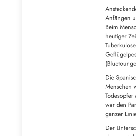
Ansteckende
Anfängen u
Beim Mensch
heutiger Zei
Tuberkulose
Geflügelpes
(Bluetounge
Die Spanisc
Menschen we
Todesopfer 
war den Pan
ganzer Lini
Der Untersc