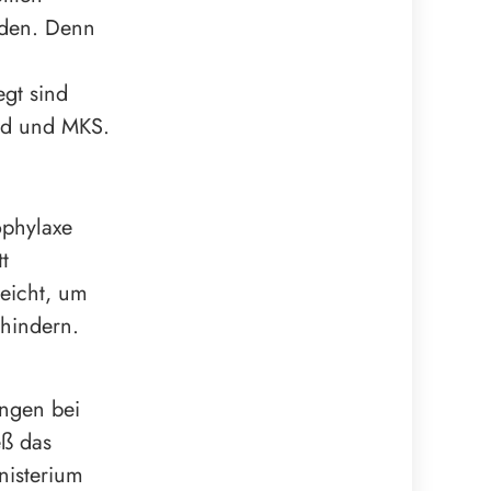
rden. Denn
egt sind
and und MKS.
ophylaxe
t
reicht, um
rhindern.
ungen bei
eß das
nisterium