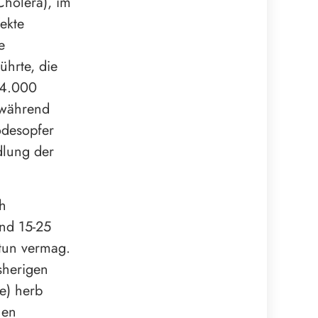
Cholera), im
fekte
e
ührte, die
24.000
 während
odesopfer
dlung der
ch
und 15-25
 tun vermag.
sherigen
e) herb
hen