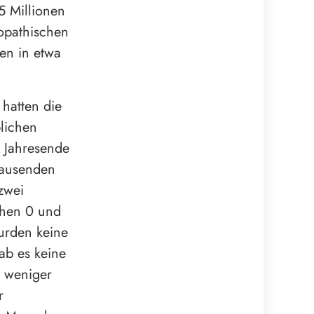
5 Millionen
opathischen
en in etwa
 hatten die
blichen
m Jahresende
Tausenden
zwei
chen 0 und
urden keine
ab es keine
n weniger
r