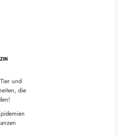
Tier und
eiten, die
den!
 Epidemien
ganzen