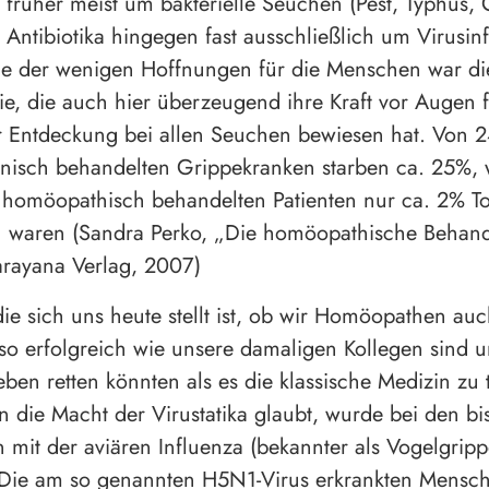
h früher meist um bakterielle Seuchen (Pest, Typhus, 
r Antibiotika hingegen fast ausschließlich um Virusin
ne der wenigen Hoffnungen für die Menschen war di
, die auch hier überzeugend ihre Kraft vor Augen f
rer Entdeckung bei allen Seuchen bewiesen hat. Von 
inisch behandelten Grippekranken starben ca. 25%,
 homöopathisch behandelten Patienten nur ca. 2% T
n waren (Sandra Perko, „Die homöopathische Behan
arayana Verlag, 2007)
die sich uns heute stellt ist, ob wir Homöopathen au
so erfolgreich wie unsere damaligen Kollegen sind 
ben retten könnten als es die klassische Medizin zu
 die Macht der Virustatika glaubt, wurde bei den bi
 mit der aviären Influenza (bekannter als Vogelgripp
. Die am so genannten H5N1-Virus erkrankten Mensc