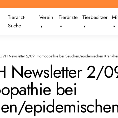
Tierarzt-
Verein
Tierärzte
Tierbesitzer
Mi
Suche
GVH Newsletter 2/09: Homöopathie bei Seuchen/epidemischen Krankhei
Newsletter 2/0
pathie bei
en/epidemische