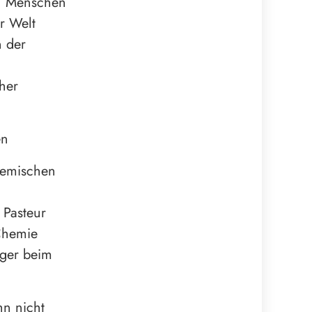
en Menschen
r Welt
n der
her
en
demischen
 Pasteur
 Chemie
eger beim
hn nicht