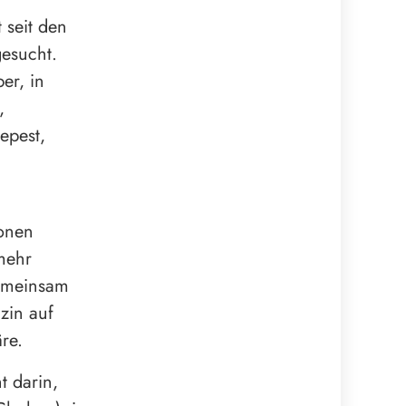
 seit den
esucht.
er, in
,
epest,
ionen
mehr
Gemeinsam
zin auf
re.
t darin,