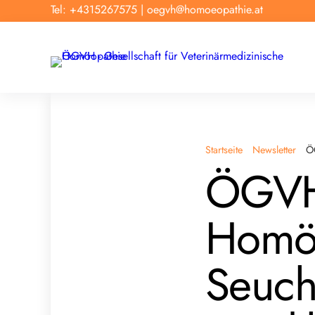
Tel: +4315267575
|
oegvh@homoeopathie.at
Startseite
Newsletter
Ö
ÖGVH 
Homöo
Seuch