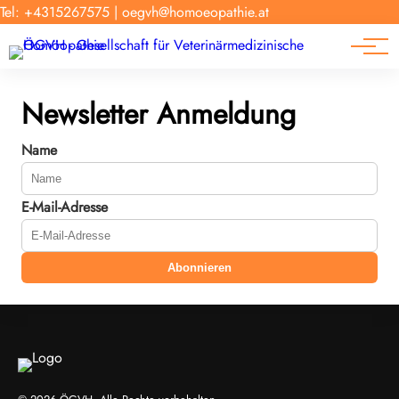
Forschung
Tel: +4315267575
|
oegvh@homoeopathie.at
Tierarzt-Suche
News
Links
Newsletter Anmeldung
Name
E-Mail-Adresse
Abonnieren