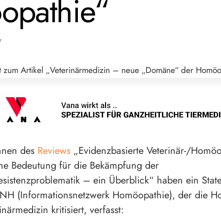
opathie“
r
nnen des
Reviews
„Evidenzbasierte Veterinär-/Homö
he Bedeutung für die ­Bekämpfung der
resistenzproblematik – ein Überblick“ haben ein Sta
 INH (Informationsnetzwerk Homöopathie), der die 
inärmedizin kritisiert, verfasst: