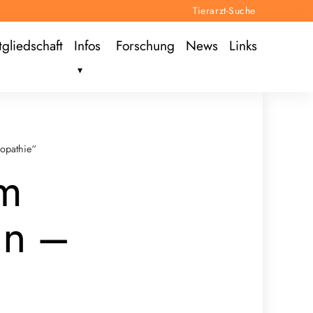
Tierarzt-Suche
tgliedschaft
Infos
Forschung
News
Links
opathie“
um
in –