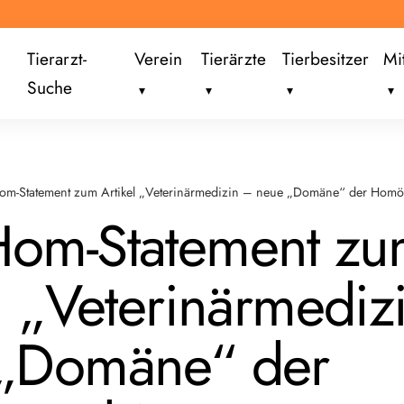
Tierarzt-
Verein
Tierärzte
Tierbesitzer
Mi
Suche
m-Statement zum Artikel „Veterinärmedizin – neue „Domäne“ der Homö
om-Statement z
el „Veterinärmediz
„Domäne“ der