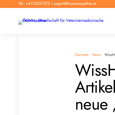
Tel: +4315267575
|
oegvh@homoeopathie.at
Startseite
News
WissHo
WissH
Artik
neue 