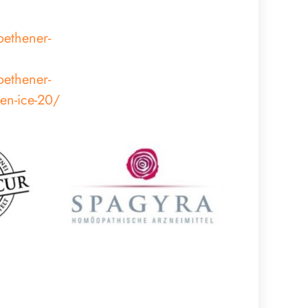
oethener-
oethener-
en-ice-20/