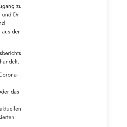
Zugang zu
e“ und Dr
nd
 aus der
sberichts
handelt.
 Corona-
oder das
ktuellen
ierten