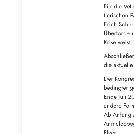
Für die Ve
tierischen P
Erich Scher
Überforder
Krise weist.
Abschließen
die aktuell
Der Kongres
bedingter g
Ende Juli 2
andere For
Ab Anfang 
Anmeldeboge
Flyer.