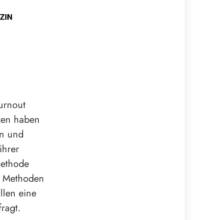
urnout
zen haben
rn und
ihrer
Methode
e Methoden
llen eine
ragt.