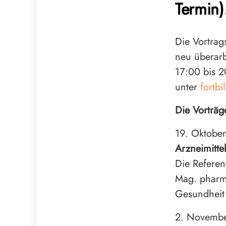
Termin)
Die Vortrag
neu überarb
17:00 bis 2
unter
fortb
Die Vorträg
19. Oktobe
Arzneimittel
Die Referen
Mag. pharm
Gesundheit
2. Novemb