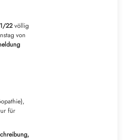
1/22
völlig
enstag von
eldung
opathie),
ur für
schreibung,