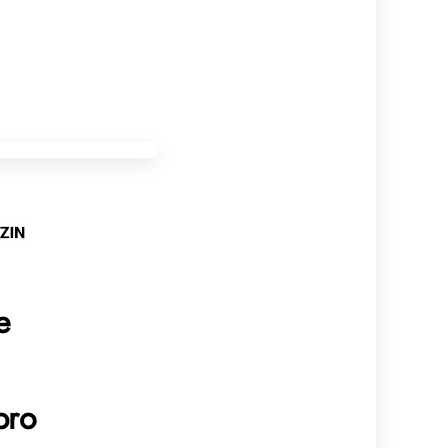
e
pro