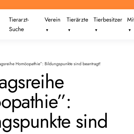
Tierarzt-
Verein
Tierärzte
Tierbesitzer
Mi
Suche
agsreihe Homöopathie”: Bildungspunkte sind beantragt!
ragsreihe
pathie”:
ngspunkte sind