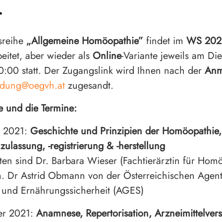
.
sreihe
„Allgemeine Homöopathie”
findet im
WS 202
eitet, aber wieder als
Online
-Variante jeweils am Di
0:00 statt. Der Zugangslink wird Ihnen nach der
Anm
ildung@oegvh.at
zugesandt.
e und die Termine:
r 2021:
Geschichte und Prinzipien der Homöopathie,
zulassung, -registrierung & -herstellung
ten sind Dr. Barbara Wieser (Fachtierärztin für Homö
. Dr Astrid Obmann von der Österreichischen Agent
 und Ernährungssicherheit (AGES)
er 2021:
Anamnese, Repertorisation, Arzneimittelver