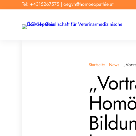
Tel: +4315267575
|
oegvh@homoeopathie.at
Startseite
News
„Vortr
„Vort
Homöo
Bildu