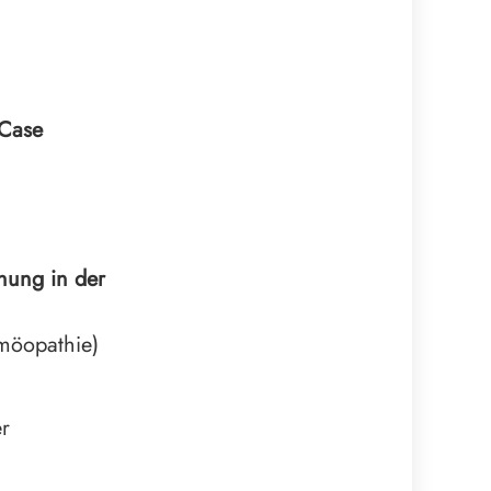
 Case
hung in der
omöopathie)
er