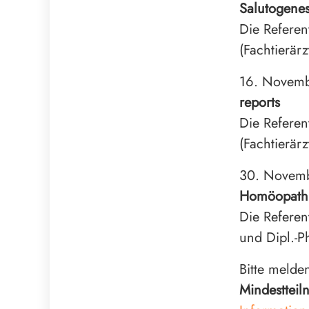
Salutogenes
Die Referen
(Fachtierär
16. Novem
reports
Die Referen
(Fachtierär
30. Novem
Homöopath
Die Referen
und Dipl.-P
Bitte melden
Mindestteil