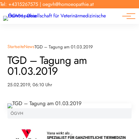
Forschung
Tel: +4315267575
|
oegvh@homoeopathie.at
Tierarzt-Suche
News
Links
Startseite
News
TGD – Tagung am 01.03.2019
TGD – Tagung am
01.03.2019
25.02.2019, 06:10 Uhr
ÖGVH