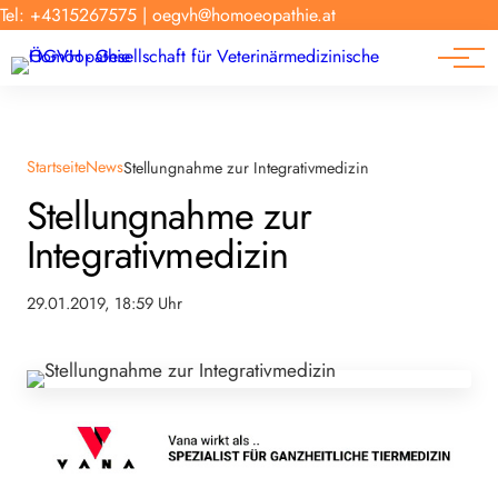
Forschung
Tel: +4315267575
|
oegvh@homoeopathie.at
Tierarzt-Suche
News
Links
Startseite
News
Stellungnahme zur Integrativmedizin
Stellungnahme zur
Integrativmedizin
29.01.2019, 18:59 Uhr