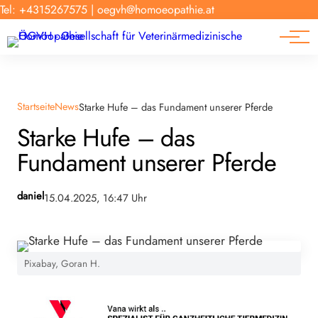
Forschung
Tel: +4315267575
|
oegvh@homoeopathie.at
Tierarzt-Suche
News
Links
Startseite
News
Starke Hufe – das Fundament unserer Pferde
Starke Hufe – das
Fundament unserer Pferde
daniel
15.04.2025, 16:47 Uhr
Pixabay, Goran H.