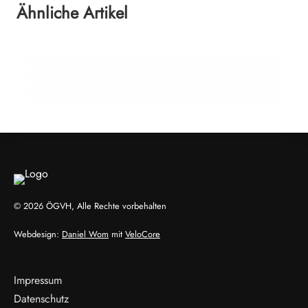
Interview mit Dr. Petra Weiermayer:
Braucht dein Pferd wirklich mehr
Ähnliche Artikel
Rückblick auf sieben Jahre ÖGVH-
04. Dezember 2025
Mineralstoffe?
Zeitgemäße Entwurmung Zeitgemäße
Präsidentschaft
Entwurmung ist mehr als selektiv
NEWS
NEWS
NEWS
© 2026 ÖGVH, Alle Rechte vorbehalten
Webdesign:
Daniel Wom
mit
VeloCore
Impressum
Datenschutz