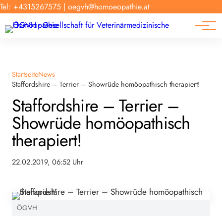
Forschung
Tel: +4315267575
|
oegvh@homoeopathie.at
Tierarzt-Suche
News
Links
Startseite
News
Staffordshire – Terrier – Showrüde homöopathisch therapiert!
Staffordshire – Terrier –
Showrüde homöopathisch
therapiert!
22.02.2019, 06:52 Uhr
ÖGVH