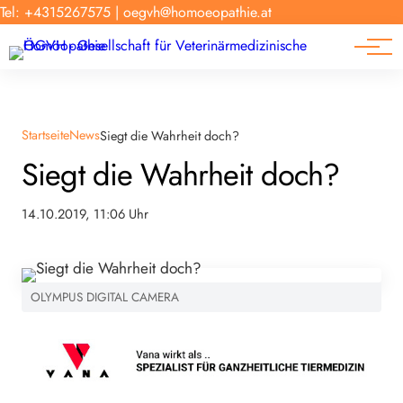
Forschung
Tel: +4315267575
|
oegvh@homoeopathie.at
Tierarzt-Suche
News
Links
Startseite
News
Siegt die Wahrheit doch?
Siegt die Wahrheit doch?
14.10.2019, 11:06 Uhr
OLYMPUS DIGITAL CAMERA