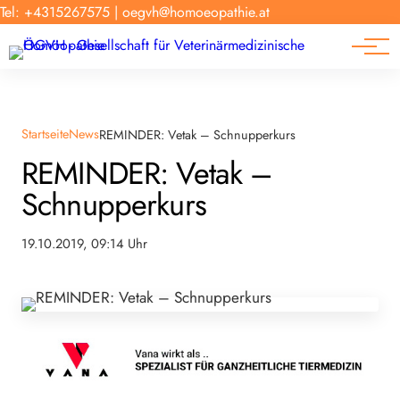
Forschung
Tel: +4315267575
|
oegvh@homoeopathie.at
Tierarzt-Suche
News
Links
Startseite
News
REMINDER: Vetak – Schnupperkurs
REMINDER: Vetak –
Schnupperkurs
19.10.2019, 09:14 Uhr