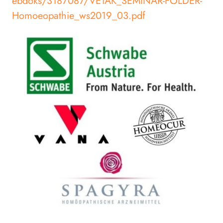
ebdoks/3187087/VETAK_SEMINAR-FOLDER-
Homoeopathie_ws2019_03.pdf