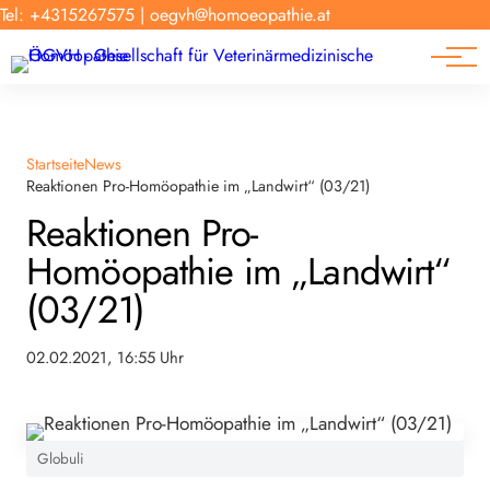
Forschung
Tel: +4315267575
|
oegvh@homoeopathie.at
Tierarzt-Suche
News
Links
Startseite
News
Reaktionen Pro-Homöopathie im „Landwirt“ (03/21)
Reaktionen Pro-
Homöopathie im „Landwirt“
(03/21)
02.02.2021, 16:55 Uhr
Globuli