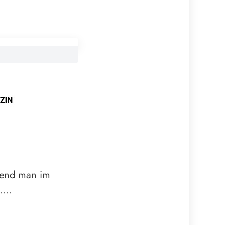
rend man im
t….