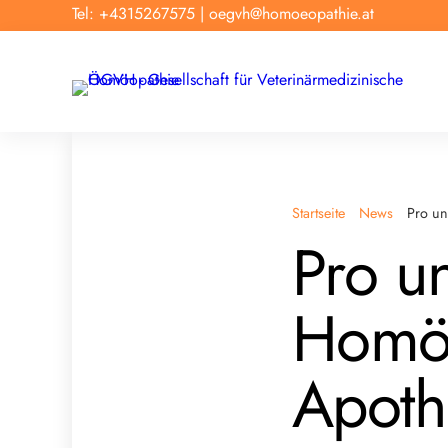
Tel: +4315267575
|
oegvh@homoeopathie.at
Startseite
News
Pro un
Pro u
Homöo
Apoth