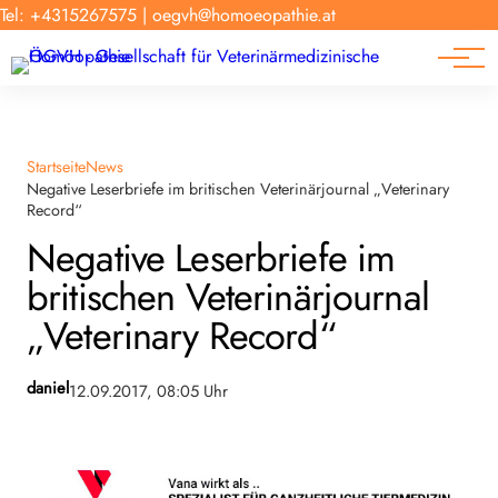
Forschung
Tel: +4315267575
|
oegvh@homoeopathie.at
Tierarzt-Suche
News
Links
Startseite
News
Negative Leserbriefe im britischen Veterinärjournal „Veterinary
Record“
Negative Leserbriefe im
britischen Veterinärjournal
„Veterinary Record“
daniel
12.09.2017, 08:05 Uhr