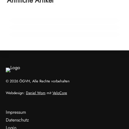
Ähnliche Artikel
Rückblick auf sieben Jahre ÖGVH-
04. Dezember 2025
Mineralstoffe?
Zeitgemäße Entwurmung Zeitgemäße
Präsidentschaft
Entwurmung ist mehr als selektiv
NEWS
NEWS
NEWS
© 2026 ÖGVH, Alle Rechte vorbehalten
Webdesign:
Daniel Wom
mit
VeloCore
Impressum
Datenschutz
Login