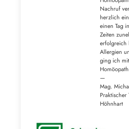
Homöopathie
Nachruf ver
herzlich ei
einen Tag i
Zeiten zune
erfolgreich
Allergien u
ging ich mi
Homöopathie
—
Mag. Michae
Praktischer 
Höhnhart