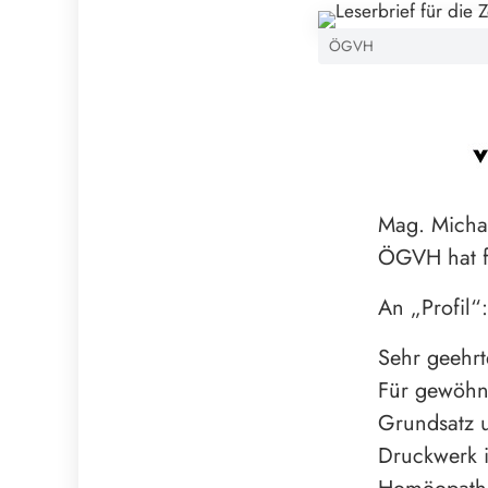
ÖGVH
Mag. Michae
ÖGVH hat f
An „Profil“:
Sehr geehrt
Für gewöhnl
Grundsatz u
Druckwerk 