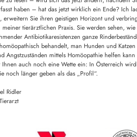
 zu lesen – wird sich das jetzt ändern, nachdem Si
fasst haben – hat das jetzt wirklich ein Ende? Ich la
n, erweitern Sie ihren geistigen Horizont und verbrin
n meiner tierärztlichen Praxis. Sie werden sehen, wie
hmender Antibiotikaresistenzen ganze Rinderbeständ
 homöopathisch behandelt, man Hunden und Katzen 
nd Angstzuständen mittels Homöopathie helfen kann
t Ihnen auch noch eine Wette ein: In Österreich wird
 noch länger geben als das „Profil“.
l Ridler
Tierarzt