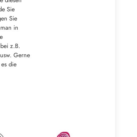
e diesen
de Sie
gen Sie
 man in
e
bei z.B.
 usw. Gerne
 es die