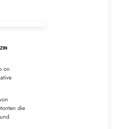
p on
ative
 von
tonten die
 und