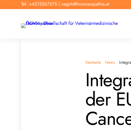
Tel: +4315267575
|
oegvh@homoeopathie.at
Startseite
News
Integr
Integr
der E
Canc