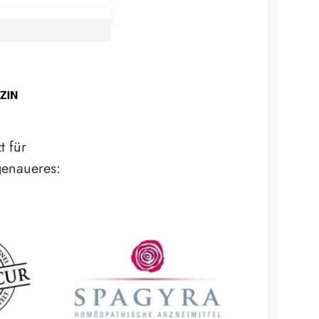
t für
 genaueres: