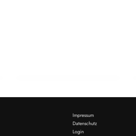
13. Januar 2026
Interview mit Dr. Petra Weiermayer:
Rückblick auf sieben Jahre ÖGVH-
Präsidentschaft
NEWS
Impressum
Datenschutz
Login