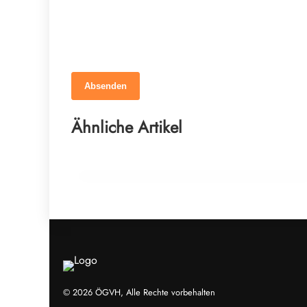
Absenden
12. März 2026
Braucht dein Pferd wirklich mehr
Ähnliche Artikel
Mineralstoffe?
NEWS
© 2026 ÖGVH, Alle Rechte vorbehalten