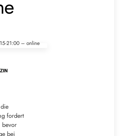
ne
 die
ng fordert
 bevor
ge bei