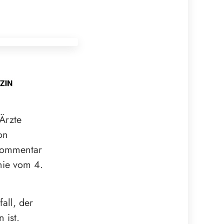
Ärzte
on
 Kommentar
hie vom 4.
all, der
 ist.