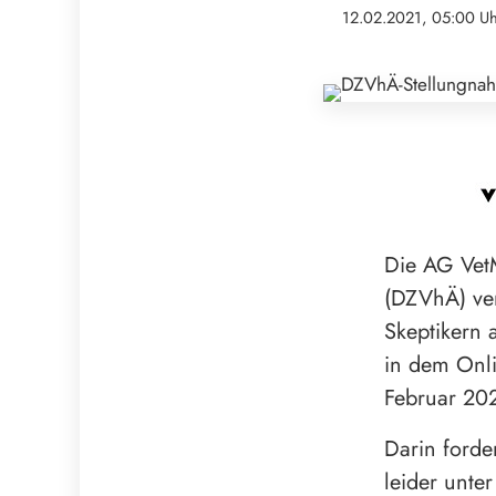
12.02.2021, 05:00 U
Die AG Vet
(DZVhÄ) ver
Skeptikern
in dem Onl
Februar 20
Darin forde
leider unte