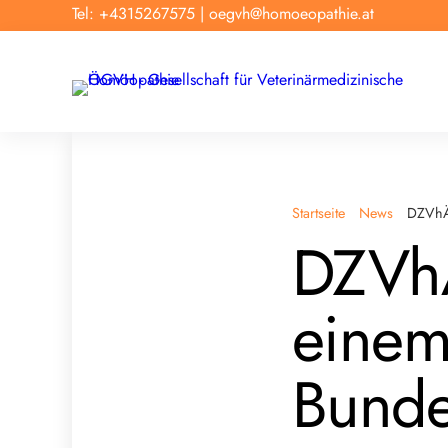
Tel: +4315267575
|
oegvh@homoeopathie.at
Startseite
News
DZVhÄ-
DZVhÄ
einem
Bundes