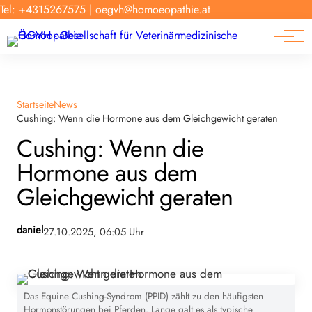
Forschung
Tel: +4315267575
|
oegvh@homoeopathie.at
Tierarzt-Suche
News
Links
Startseite
News
Cushing: Wenn die Hormone aus dem Gleichgewicht geraten
Cushing: Wenn die
Hormone aus dem
Gleichgewicht geraten
daniel
27.10.2025, 06:05 Uhr
Das Equine Cushing-Syndrom (PPID) zählt zu den häufigsten
Hormonstörungen bei Pferden. Lange galt es als typische