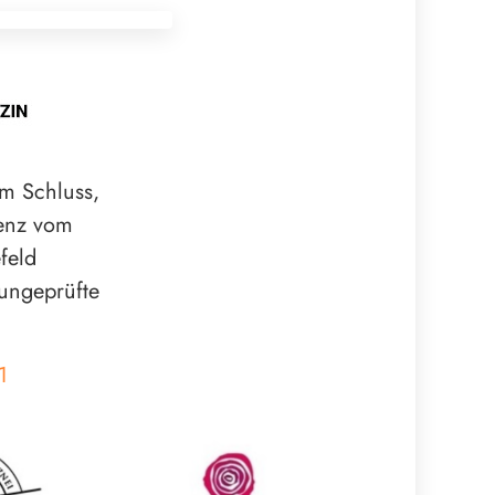
m Schluss,
renz vom
feld
 ungeprüfte
1