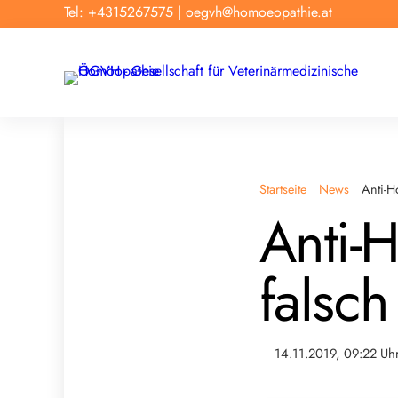
Tel: +4315267575
|
oegvh@homoeopathie.at
Startseite
News
Anti-H
Anti-
falsch
14.11.2019, 09:22 Uh