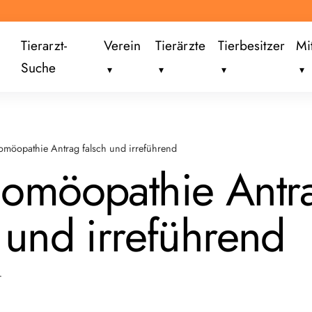
Tierarzt-
Verein
Tierärzte
Tierbesitzer
Mi
Suche
omöopathie Antrag falsch und irreführend
Homöopathie Antr
 und irreführend
r