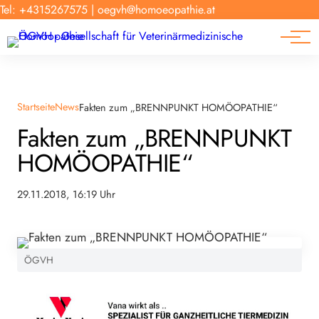
Forschung
Tel: +4315267575
|
oegvh@homoeopathie.at
Tierarzt-Suche
News
Links
Startseite
News
Fakten zum „BRENNPUNKT HOMÖOPATHIE“
Fakten zum „BRENNPUNKT
HOMÖOPATHIE“
29.11.2018, 16:19 Uhr
ÖGVH