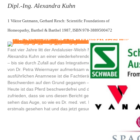
Dipl.-Ing. Alexandra Kuhn
1 Viktor Gutmann, Gerhard Resch: Scientific Foundations of
Homeopathy, Barthel & Barthel 1987, ISBN 978-3889500472
Fast vier Jahre litt der Andalusier-Welsh Mix von Dipl.-Ing.
Alexandra Kuhn an einer wiederkehrenden Augenentzündung
– bis sie durch Zufall auf das Integrativmedizinische Konzept
von Dr. Petra Weiermayer aufmerksam wurde. In einer
ausführlichen Anamnese ist die Fachtierärztin den
Beschwerden auf den Grund gegangen – und konnte helfen.
Heute ist das Pferd beschwerdefrei und die Besitzerin so
zufrieden, dass sie uns diesen Bericht geschrieben hat. Hier
sehen das Auge, so wie es Dr. med. vet. Petra Weiermayer
erstmals gesehen hat und das jetzt gesunde Auge. (© privat)