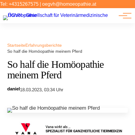
Forschung
Tel: +4315267575
|
oegvh@homoeopathie.at
Tierarzt-Suche
News
Links
Startseite
Erfahrungsberichte
So half die Homöopathie meinem Pferd
So half die Homöopathie
meinem Pferd
daniel
18.03.2023, 03:34 Uhr