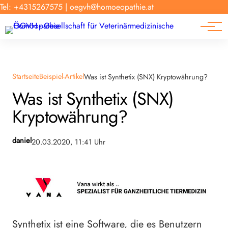
Forschung
Tel: +4315267575
|
oegvh@homoeopathie.at
Tierarzt-Suche
News
Links
Startseite
Beispiel-Artikel
Was ist Synthetix (SNX) Kryptowährung?
Was ist Synthetix (SNX)
Kryptowährung?
daniel
20.03.2020, 11:41 Uhr
Synthetix ist eine Software, die es Benutzern